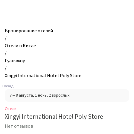
zhilibyli
-
Отели,
Xingyi
International
Бронирование отелей
Hotel
/
Poly
Отели в Китае
Store,
/
Гуанчжоу,
Гуанчжоу
Китай
/
Xingyi International Hotel Poly Store
Назад
7 – 8 августа
, 1 ночь
, 2 взрослых
Отели
Xingyi International Hotel Poly Store
Нет отзывов