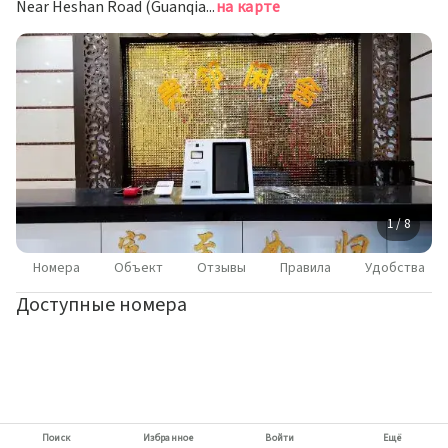
Near Heshan Road (Guanqiao Village), Гуйлинь
на карте
1 / 8
Номера
Объект
Отзывы
Правила
Удобства
Доступные номера
Поиск
Избранное
Войти
Ещё