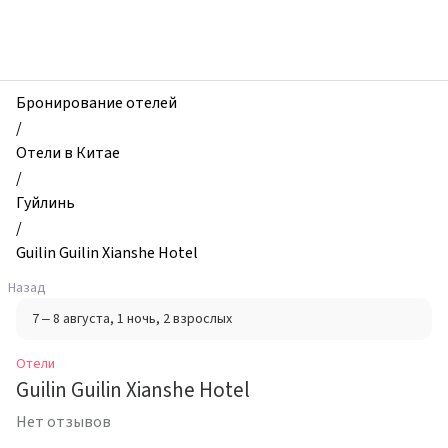
zhilibyli
-
Отели,
Guilin
Guilin
Бронирование отелей
Xianshe
/
Hotel,
Отели в Китае
Гуйлинь,
/
Китай
Гуйлинь
/
Guilin Guilin Xianshe Hotel
Назад
7 – 8 августа
, 1 ночь
, 2 взрослых
Отели
Guilin Guilin Xianshe Hotel
Нет отзывов