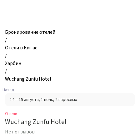
zhilibyli
-
Отели,
Wuchang
Zunfu
Бронирование отелей
Hotel,
/
Харбин,
Отели в Китае
Китай
/
Харбин
/
Wuchang Zunfu Hotel
Назад
14 – 15 августа
, 1 ночь
, 2 взрослых
Отели
Wuchang Zunfu Hotel
Нет отзывов