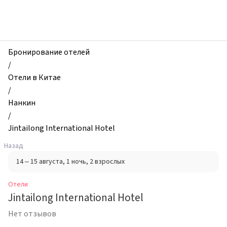
zhilibyli
-
Отели,
Jintailong
International
Бронирование отелей
Hotel,
/
Нанкин,
Отели в Китае
Китай
/
Нанкин
/
Jintailong International Hotel
Назад
14 – 15 августа
, 1 ночь
, 2 взрослых
Отели
Jintailong International Hotel
Нет отзывов