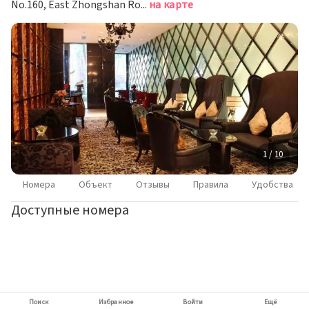
No.160, East Zhongshan Road, Нанкин
на карте
1 / 10
Номера
Объект
Отзывы
Правила
Удобства
Доступные номера
Поиск
Избранное
Войти
Ещё