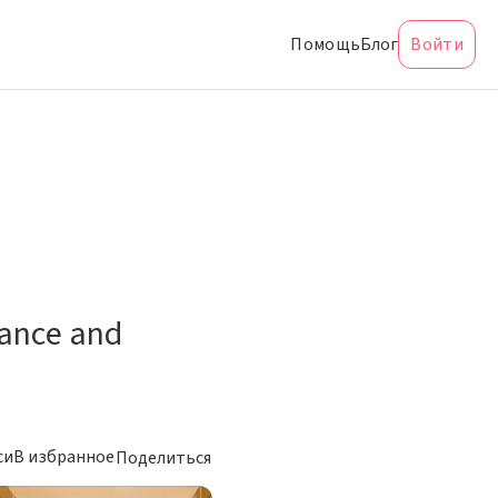
Помощь
Блог
Войти
nance and
си
В избранное
Поделиться