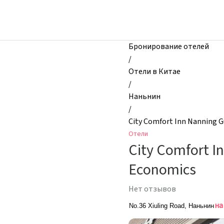
zhilibyli
-
Отели,
City
Бронирование отелей
Comfort
/
Inn
Отели в Китае
Nanning
/
Guangxi
Наньнин
University
/
of
City Comfort Inn Nanning G
Finance
Отели
and
City Comfort I
Economics,
Наньнин,
Economics
Китай
Нет отзывов
на
No.36 Xiuling Road, Наньнин