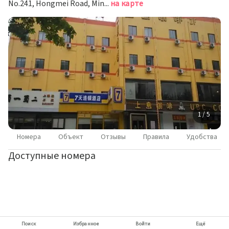
No.241, Hongmei Road, Minhang District, Шанхай
на карте
1 / 5
Номера
Объект
Отзывы
Правила
Удобства
Доступные номера
Поиск
Избранное
Войти
Ещё