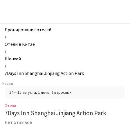
zhilibyli
-
Отели,
7Days
Inn
Бронирование отелей
Shanghai
/
Jinjiang
Отели в Китае
Action
/
Park,
Шанхай
Шанхай,
/
Китай
7Days Inn Shanghai Jinjiang Action Park
Назад
14 – 15 августа
, 1 ночь
, 2 взрослых
Отели
7Days Inn Shanghai Jinjiang Action Park
Нет отзывов