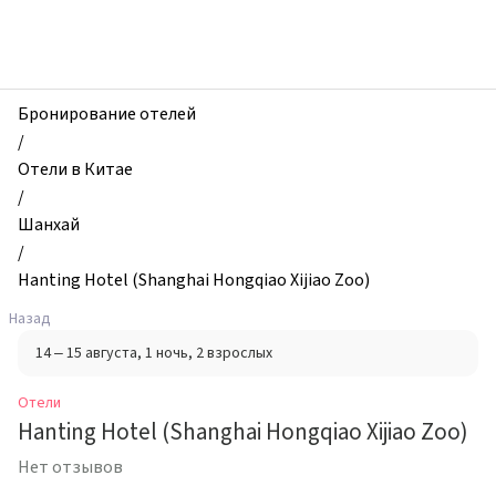
zhilibyli
-
Отели,
Hanting
Hotel
Бронирование отелей
(Shanghai
/
Hongqiao
Отели в Китае
Xijiao
/
Zoo),
Шанхай
Шанхай,
/
Китай
Hanting Hotel (Shanghai Hongqiao Xijiao Zoo)
Назад
14 – 15 августа
, 1 ночь
, 2 взрослых
Отели
Hanting Hotel (Shanghai Hongqiao Xijiao Zoo)
Нет отзывов