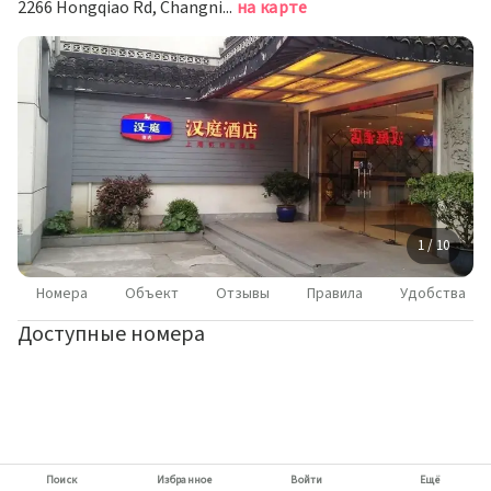
2266 Hongqiao Rd, Changning Qu, Shanghai Shi, China, 200233, Шанхай
на карте
1 / 10
Номера
Объект
Отзывы
Правила
Удобства
Доступные номера
Поиск
Избранное
Войти
Ещё