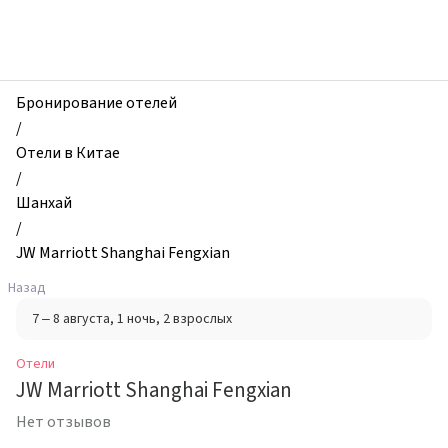
zhilibyli
-
Отели,
JW
Marriott
Бронирование отелей
Shanghai
/
Fengxian,
Отели в Китае
Шанхай,
/
Китай
Шанхай
/
JW Marriott Shanghai Fengxian
Назад
7 – 8 августа
, 1 ночь
, 2 взрослых
Отели
JW Marriott Shanghai Fengxian
Нет отзывов