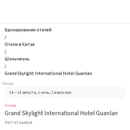
zhilibyli
-
Отели,
Grand
Skylight
Бронирование отелей
International
/
Hotel
Отели в Китае
Guanlan,
/
Шэньчжэнь,
Шэньчжэнь
Китай
/
Grand Skylight International Hotel Guanlan
Назад
14 – 15 августа
, 1 ночь
, 2 взрослых
Отели
Grand Skylight International Hotel Guanlan
Нет отзывов