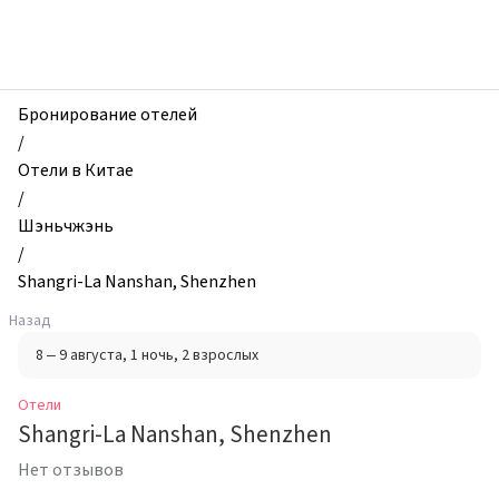
zhilibyli
-
Отели,
Shangri-
La
Бронирование отелей
Nanshan,
/
Shenzhen,
Отели в Китае
Шэньчжэнь,
/
Китай
Шэньчжэнь
/
Shangri-La Nanshan, Shenzhen
Назад
8 – 9 августа
, 1 ночь
, 2 взрослых
Отели
Shangri-La Nanshan, Shenzhen
Нет отзывов