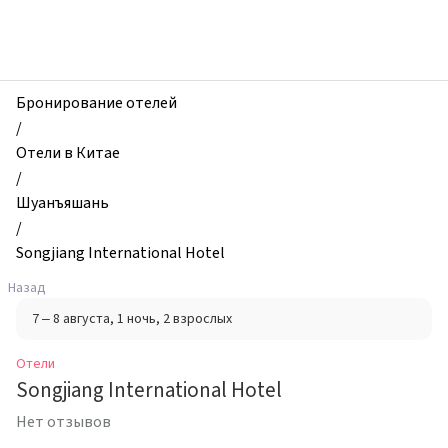
zhilibyli
-
Отели,
Songjiang
International
Бронирование отелей
Hotel,
/
Шуанъяшань,
Отели в Китае
Китай
/
Шуанъяшань
/
Songjiang International Hotel
Назад
7 – 8 августа
, 1 ночь
, 2 взрослых
Отели
Songjiang International Hotel
Нет отзывов