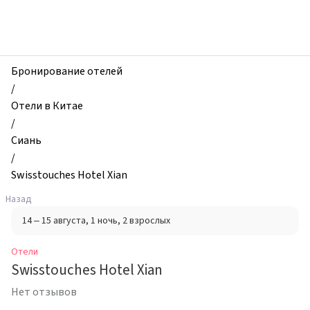
zhilibyli
-
Отели,
Swisstouches
Hotel
Бронирование отелей
Xian,
/
Сиань,
Отели в Китае
Китай
/
Сиань
/
Swisstouches Hotel Xian
Назад
14 – 15 августа
, 1 ночь
, 2 взрослых
Отели
Swisstouches Hotel Xian
Нет отзывов