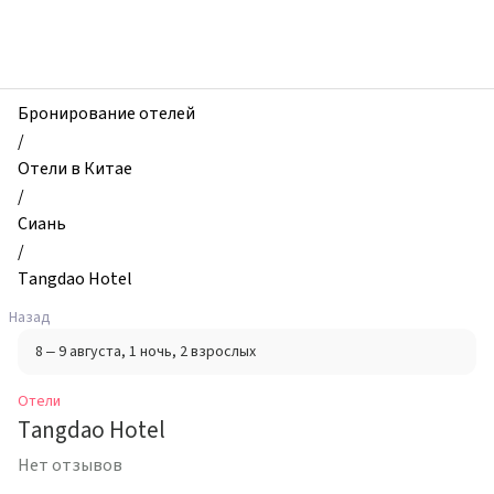
zhilibyli
-
Отели,
Tangdao
Hotel,
Бронирование отелей
Сиань,
/
Китай
Отели в Китае
/
Сиань
/
Tangdao Hotel
Назад
8 – 9 августа
, 1 ночь
, 2 взрослых
Отели
Tangdao Hotel
Нет отзывов