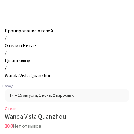
zhilibyli
-
Отели,
Wanda
Vista
Бронирование отелей
Quanzhou,
/
Цюаньчжоу,
Отели в Китае
Китай
/
Цюаньчжоу
/
Wanda Vista Quanzhou
Назад
14 – 15 августа
, 1 ночь
, 2 взрослых
Отели
Wanda Vista Quanzhou
10.0
Нет отзывов