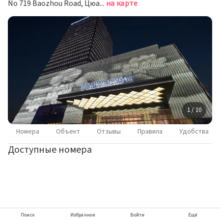
No 719 Baozhou Road, Цюаньчжоу
на карте
1 / 10
Номера
Объект
Отзывы
Правила
Удобства
Доступные номера
Поиск
Избранное
Войти
Ещё