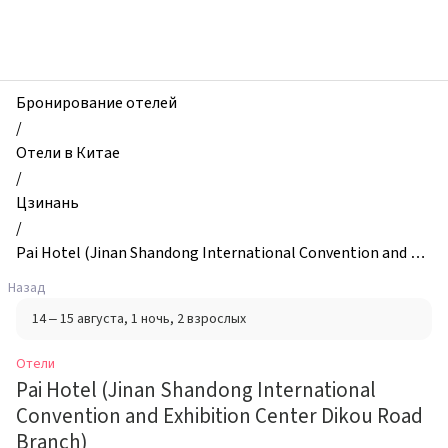
zhilibyli
-
Отели,
Pai
Hotel
Бронирование отелей
(Jinan
/
Shandong
Отели в Китае
International
/
Convention
Цзинань
and
/
Exhibition
Pai Hotel (Jinan Shandong International Convention and Ex
Center
hibition Center Dikou Road Branch)
Назад
Dikou
14 – 15 августа
, 1 ночь
, 2 взрослых
Road
Branch),
Отели
Цзинань,
Pai Hotel (Jinan Shandong International
Китай
Convention and Exhibition Center Dikou Road
Branch)