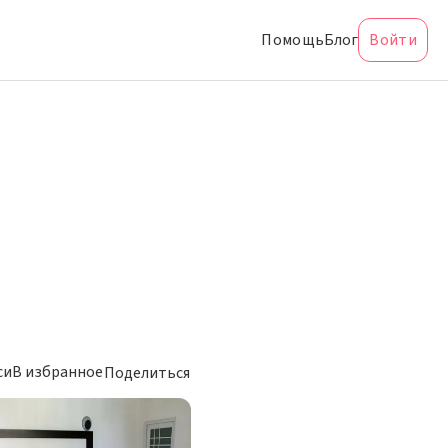
Помощь
Блог
Войти
си
В избранное
Поделиться