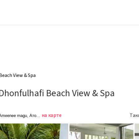
Beach View & Spa
Dhonfulhafi Beach View & Spa
на карте
Так
/Ameenee magu, Атолл Баа