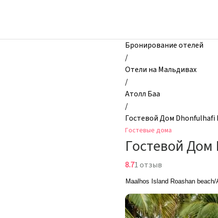
zhilibyli
-
Гостевые
дома,
Бронирование отелей
Гостевой
/
Дом
Отели на Мальдивах
Dhonfulhafi
/
Beach
Атолл Баа
View
/
&
Гостевой Дом Dhonfulhafi 
Spa,
Гостевые дома
Атолл
Гостевой Дом 
Баа,
Мальдивы
8.7
1 отзыв
Maalhos Island Roashan beach