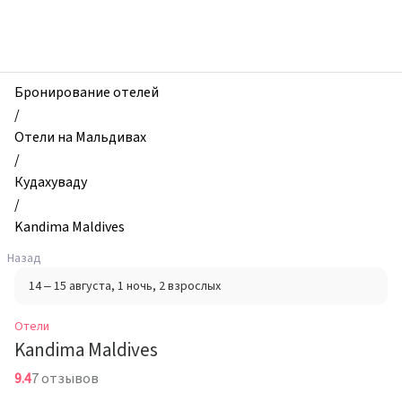
zhilibyli
-
Отели,
Kandima
Maldives,
Бронирование отелей
Кудахуваду,
/
Мальдивы
Отели на Мальдивах
/
Кудахуваду
/
Kandima Maldives
Назад
14 – 15 августа
, 1 ночь
, 2 взрослых
Отели
Kandima Maldives
9.4
7 отзывов