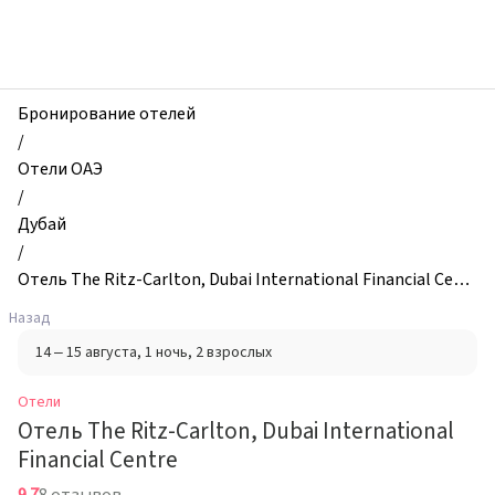
zhilibyli
-
Отели,
Отель
The
Бронирование отелей
Ritz-
/
Carlton,
Отели ОАЭ
Dubai
/
International
Дубай
Financial
/
Centre,
Отель The Ritz-Carlton, Dubai International Financial Centr
Дубай,
e
Назад
ОАЭ
14 – 15 августа
, 1 ночь
, 2 взрослых
Отели
Отель The Ritz-Carlton, Dubai International
Financial Centre