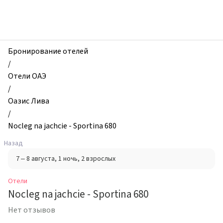
zhilibyli
-
Отели,
Nocleg
na
Бронирование отелей
jachcie
/
-
Отели ОАЭ
Sportina
/
680,
Оазис Лива
Оазис
/
Лива,
Nocleg na jachcie - Sportina 680
ОАЭ
Назад
7 – 8 августа
, 1 ночь
, 2 взрослых
Отели
Nocleg na jachcie - Sportina 680
Нет отзывов