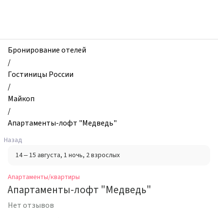
zhilibyli
-
Апартаменты
и
квартиры,
Бронирование отелей
Апартаменты-
/
лофт
Гостиницы России
"Медведь",
/
Майкоп,
Майкоп
Россия
/
Апартаменты-лофт "Медведь"
Назад
14 – 15 августа
, 1 ночь
, 2 взрослых
Апартаменты/квартиры
Апартаменты-лофт "Медведь"
Нет отзывов