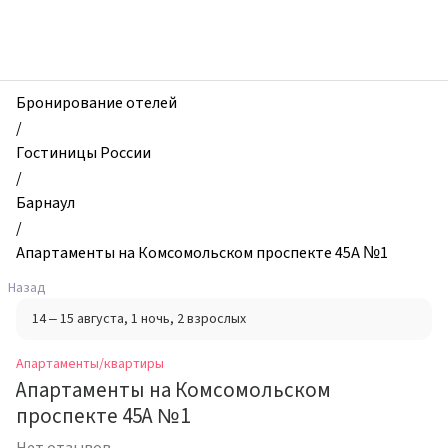
zhilibyli
-
Апартаменты
и
квартиры,
Бронирование отелей
Апартаменты
/
на
Гостиницы России
Комсомольском
/
проспекте
Барнаул
45А
/
№1,
Апартаменты на Комсомольском проспекте 45А №1
Барнаул,
Назад
Россия
14 – 15 августа
, 1 ночь
, 2 взрослых
Апартаменты/квартиры
Апартаменты на Комсомольском
проспекте 45А №1