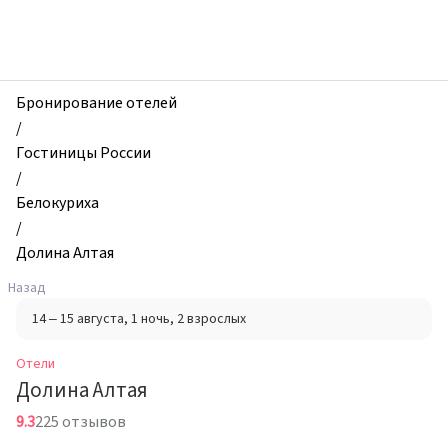
zhilibyli
-
Отели,
Долина
Алтая,
Бронирование отелей
Белокуриха,
/
Россия
Гостиницы России
/
Белокуриха
/
Долина Алтая
Назад
14 – 15 августа
, 1 ночь
, 2 взрослых
Отели
Долина Алтая
9.3
225 отзывов