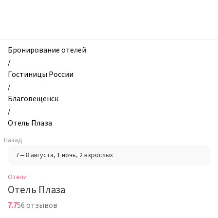
zhilibyli
-
Отели,
Отель
Плаза,
Бронирование отелей
Благовещенск,
/
Россия
Гостиницы России
/
Благовещенск
/
Отель Плаза
Назад
7 – 8 августа
, 1 ночь
, 2 взрослых
Отели
Отель Плаза
7.7
56 отзывов