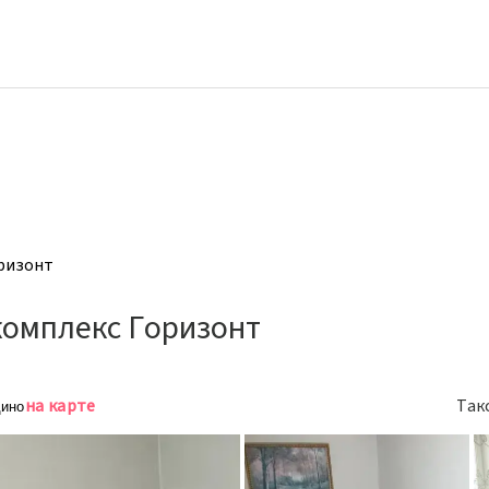
ризонт
комплекс Горизонт
на карте
Так
дино