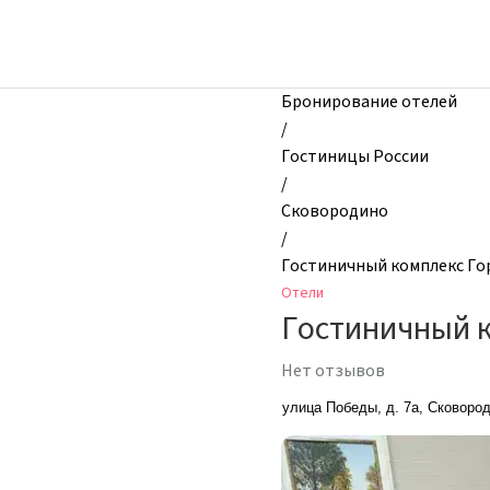
zhilibyli
-
Отели,
Гостиничный
Бронирование отелей
комплекс
/
Горизонт,
Гостиницы России
Сковородино,
/
Россия
Сковородино
/
Гостиничный комплекс Го
Отели
Гостиничный 
Нет отзывов
улица Победы, д. 7а, Сковоро