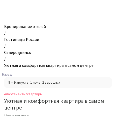
zhilibyli
-
Апартаменты
и
квартиры,
Бронирование отелей
Уютная
/
и
Гостиницы России
комфортная
/
квартира
Северодвинск
в
/
самом
Уютная и комфортная квартира в самом центре
центре,
Назад
Северодвинск,
8 – 9 августа
, 1 ночь
, 2 взрослых
Россия
Апартаменты/квартиры
Уютная и комфортная квартира в самом
центре