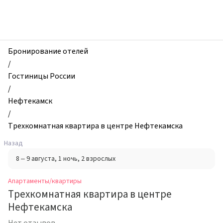
zhilibyli
-
Апартаменты
и
квартиры,
Бронирование отелей
Трехкомнатная
/
квартира
Гостиницы России
в
/
центре
Нефтекамск
Нефтекамска,
/
Нефтекамск,
Трехкомнатная квартира в центре Нефтекамска
Россия
Назад
8 – 9 августа
, 1 ночь
, 2 взрослых
Апартаменты/квартиры
Трехкомнатная квартира в центре
Нефтекамска