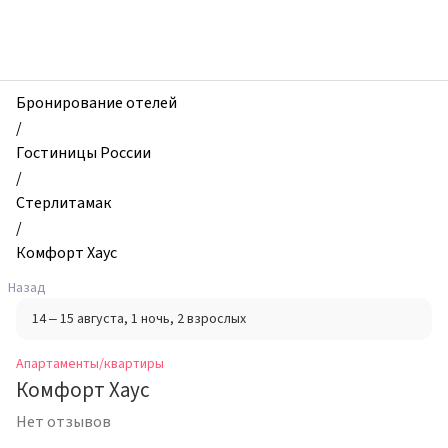
zhilibyli
-
Апартаменты
и
квартиры,
Бронирование отелей
Комфорт
/
Хаус,
Гостиницы России
Стерлитамак,
/
Россия
Стерлитамак
/
Комфорт Хаус
Назад
14 – 15 августа
, 1 ночь
, 2 взрослых
Апартаменты/квартиры
Комфорт Хаус
Нет отзывов