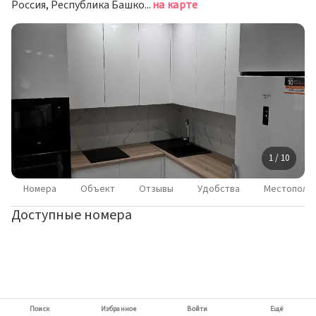
Россия, Республика Башкортостан, Стерлитамак, проспект Октября, 50
на карте
1 / 10
Номера
Объект
Отзывы
Удобства
Местополо
Доступные номера
Поиск
Избранное
Войти
Ещё