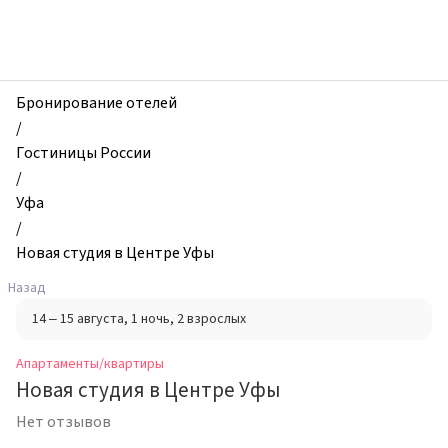
zhilibyli
-
Апартаменты
и
квартиры,
Бронирование отелей
Новая
/
студия
Гостиницы России
в
/
Центре
Уфа
Уфы,
/
Уфа,
Новая студия в Центре Уфы
Россия
Назад
14 – 15 августа
, 1 ночь
, 2 взрослых
Апартаменты/квартиры
Новая студия в Центре Уфы
Нет отзывов