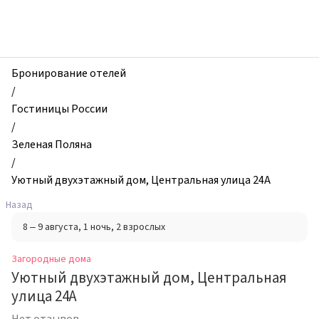
zhilibyli
-
Загородные
дома,
Уютный
Бронирование отелей
двухэтaжный
/
дoм,
Гостиницы России
Центральная
/
улица
Зеленая Поляна
24А,
/
Зеленая
Уютный двухэтaжный дoм, Центральная улица 24А
Поляна,
Назад
Россия
8 – 9 августа
, 1 ночь
, 2 взрослых
Загородные дома
Уютный двухэтaжный дoм, Центральная
улица 24А