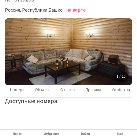
Нет отзывов
Россия, Республика Башкортостан, Абзелиловский район, Ташбулатовский сельсовет, деревня Зелёная Поляна, Центральная улица, 24А
на карте
1 / 10
Номера
Объект
Отзывы
Правила
Удобства
Доступные номера
Поиск
Избранное
Войти
Ещё