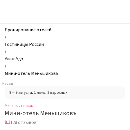
zhilibyli
-
Мини-
гостиницы,
Мини-
Бронирование отелей
отель
/
Меньшиковъ,
Гостиницы России
Улан-
/
Удэ,
Улан-Удэ
Россия
/
Мини-отель Меньшиковъ
Назад
8 – 9 августа
, 1 ночь
, 2 взрослых
Мини-гостиницы
Мини-отель Меньшиковъ
8.1
128 отзывов