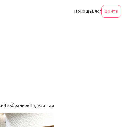
Помощь
Блог
Войти
си
В избранное
Поделиться