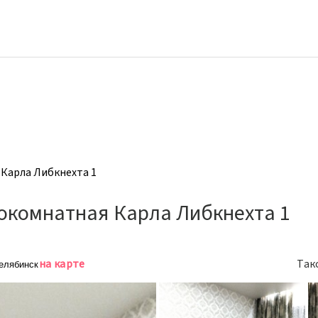
Карла Либкнехта 1
окомнатная Карла Либкнехта 1
на карте
Так
Челябинск