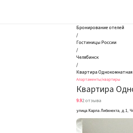
zhilibyli
-
Апартаменты
и
Бронирование отелей
квартиры,
/
Квартира
Гостиницы России
Однокомнатная
/
Карла
Челябинск
Либкнехта
/
1,
Квартира Однокомнатная 
Челябинск,
Апартаменты/квартиры
Россия
Квартира Одн
9.9
2 отзыва
улица Карла Либкнехта, д.1, 