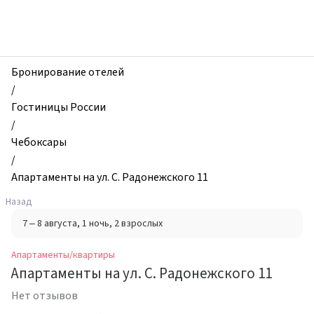
zhilibyli
-
Апартаменты
и
квартиры,
Бронирование отелей
Апартаменты
/
на
Гостиницы России
ул.
/
С.
Чебоксары
Радонежского
/
11,
Апартаменты на ул. С. Радонежского 11
Чебоксары,
Назад
Россия
7 – 8 августа
, 1 ночь
, 2 взрослых
Апартаменты/квартиры
Апартаменты на ул. С. Радонежского 11
Нет отзывов