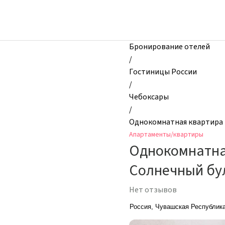
zhilibyli
-
Апартаменты
и
Бронирование отелей
квартиры,
/
Однокомнатная
Гостиницы России
квартира
/
в
Чебоксары
новом
/
доме
Однокомнатная квартира в 
в
Апартаменты/квартиры
г.
Однокомнатная
Чебоксары
по
Солнечный бул
ул.
Солнечный
Нет отзывов
бульвар,
Россия, Чувашская Республик
д.