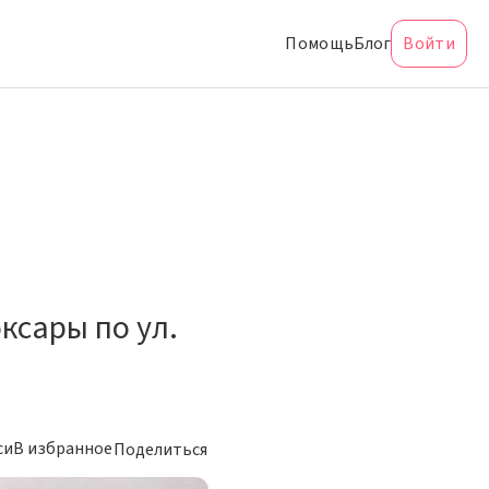
Помощь
Блог
Войти
ксары по ул.
си
В избранное
Поделиться