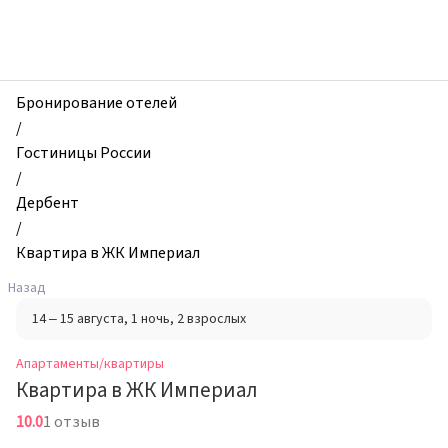
zhilibyli
-
Апартаменты
и
квартиры,
Бронирование отелей
Квартира
/
в
Гостиницы России
ЖК
/
Империал,
Дербент
Дербент,
/
Россия
Квартира в ЖК Империал
Назад
14 – 15 августа
, 1 ночь
, 2 взрослых
Апартаменты/квартиры
Квартира в ЖК Империал
10.0
1 отзыв