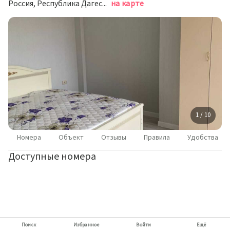
Россия, Республика Дагестан, Каспийск, улица Магомедали Магомеджановa, 8А
на карте
1 / 10
Номера
Объект
Отзывы
Правила
Удобства
Доступные номера
Поиск
Избранное
Войти
Ещё