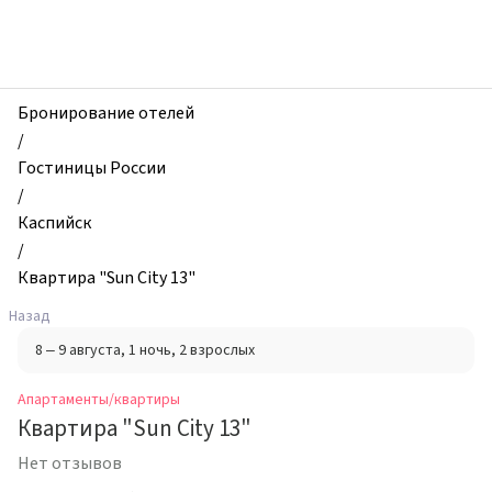
zhilibyli
-
Апартаменты
и
квартиры,
Бронирование отелей
Квартира
/
"Sun
Гостиницы России
City
/
13",
Каспийск
Каспийск,
/
Россия
Квартира "Sun City 13"
Назад
8 – 9 августа
, 1 ночь
, 2 взрослых
Апартаменты/квартиры
Квартира "Sun City 13"
Нет отзывов