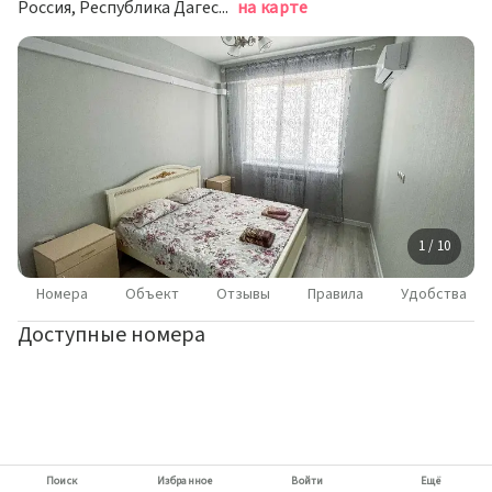
Россия, Республика Дагестан, Каспийск, улица Магомедали Магомеджановa, 8А
на карте
1 / 10
Номера
Объект
Отзывы
Правила
Удобства
Доступные номера
Поиск
Избранное
Войти
Ещё