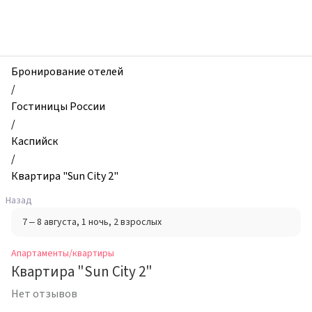
zhilibyli
-
Апартаменты
и
квартиры,
Бронирование отелей
Квартира
/
"Sun
Гостиницы России
City
/
2",
Каспийск
Каспийск,
/
Россия
Квартира "Sun City 2"
Назад
7 – 8 августа
, 1 ночь
, 2 взрослых
Апартаменты/квартиры
Квартира "Sun City 2"
Нет отзывов