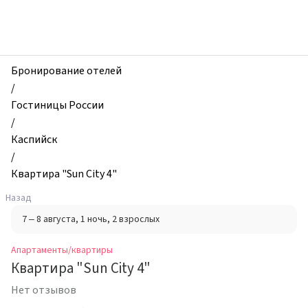
zhilibyli
-
Апартаменты
и
квартиры,
Бронирование отелей
Квартира
/
"Sun
Гостиницы России
City
/
4",
Каспийск
Каспийск,
/
Россия
Квартира "Sun City 4"
Назад
7 – 8 августа
, 1 ночь
, 2 взрослых
Апартаменты/квартиры
Квартира "Sun City 4"
Нет отзывов