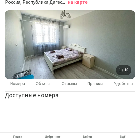
Россия, Республика Дагестан, Каспийск, улица Магомедали Магомеджановa, 8А
на карте
1 / 10
Номера
Объект
Отзывы
Правила
Удобства
Доступные номера
Поиск
Избранное
Войти
Ещё