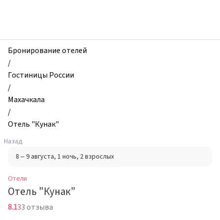
zhilibyli
-
Отели,
Отель
"Кунак",
Бронирование отелей
Махачкала,
/
Россия
Гостиницы России
/
Махачкала
/
Отель "Кунак"
Назад
8 – 9 августа
, 1 ночь
, 2 взрослых
Отели
Отель "Кунак"
8.1
33 отзыва