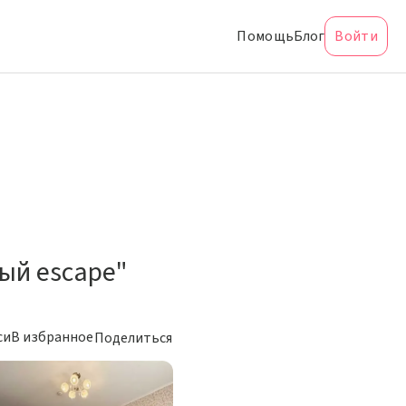
Помощь
Блог
Войти
ый escape"
си
В избранное
Поделиться