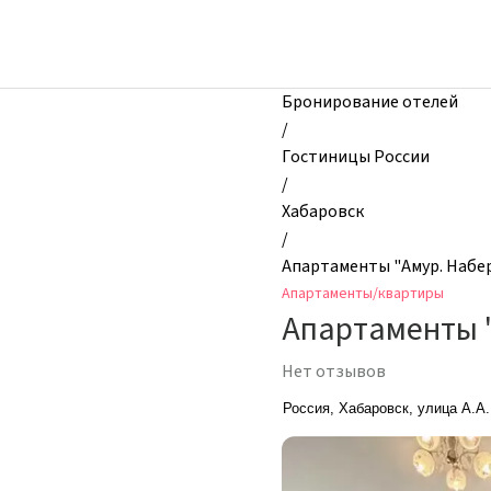
zhilibyli
-
Апартаменты
и
Бронирование отелей
квартиры,
/
Апартаменты
Гостиницы России
"Амур.
/
Набережная.
Хабаровск
Твой
/
идеальный
Апартаменты "Амур. Набер
escape",
Апартаменты/квартиры
Хабаровск,
Апартаменты 
Россия
Нет отзывов
Россия, Хабаровск, улица А.А.