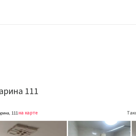
арина 111
на карте
Так
арина, 111