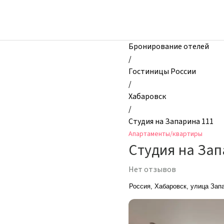
zhilibyli
-
Апартаменты
и
Бронирование отелей
квартиры,
/
Студия
Гостиницы России
на
/
Запарина
Хабаровск
111,
/
Хабаровск,
Студия на Запарина 111
Россия
Апартаменты/квартиры
Студия на Зап
Нет отзывов
Россия, Хабаровск, улица Зап