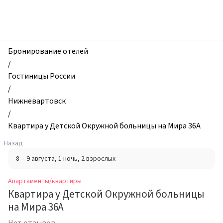
zhilibyli
-
Апартаменты
и
квартиры,
Бронирование отелей
Квартира
/
у
Гостиницы России
Детской
/
Окружной
Нижневартовск
больницы
/
на
Квартира у Детской Окружной больницы на Мира 36А
Мира
Назад
36А,
8 – 9 августа
, 1 ночь
, 2 взрослых
Нижневартовск,
Россия
Апартаменты/квартиры
Квартира у Детской Окружной больницы
на Мира 36А