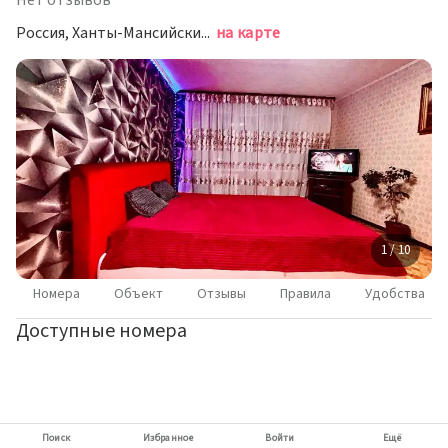
Нет отзывов
Россия, Ханты-Мансийский автономный округ — Югра, Нижневартовск, улица Мира, 36А, подъезд 2
на карте
1 / 10
Номера
Объект
Отзывы
Правила
Удобства
Доступные номера
Поиск
Избранное
Войти
Ещё