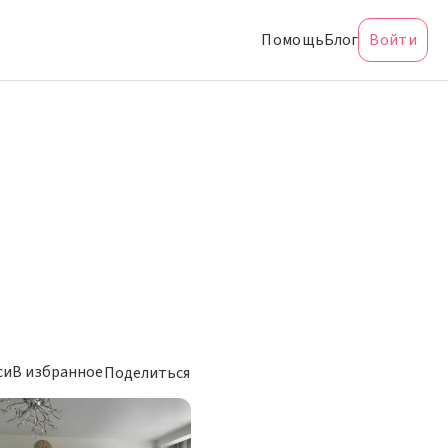
Помощь
Блог
Войти
си
В избранное
Поделиться