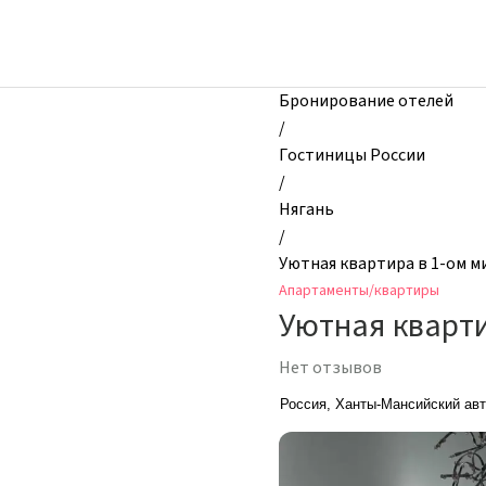
zhilibyli
-
Апартаменты
и
Бронирование отелей
квартиры,
/
Уютная
Гостиницы России
квартира
/
в
Нягань
1-
/
ом
Уютная квартира в 1-ом м
микрорайоне,
Апартаменты/квартиры
1,
Уютная кварти
Нягань,
Россия
Нет отзывов
Россия, Ханты-Мансийский авт