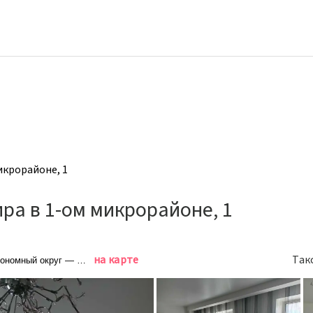
икрорайоне, 1
ра в 1-ом микрорайоне, 1
на карте
Так
ономный округ — Югра, Нягань, 1-й микрорайон, 1