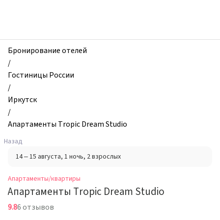
zhilibyli
-
Апартаменты
и
квартиры,
Бронирование отелей
Апартаменты
/
Tropic
Гостиницы России
Dream
/
Studio,
Иркутск
Иркутск,
/
Россия
Апартаменты Tropic Dream Studio
Назад
14 – 15 августа
, 1 ночь
, 2 взрослых
Апартаменты/квартиры
Апартаменты Tropic Dream Studio
9.8
6 отзывов