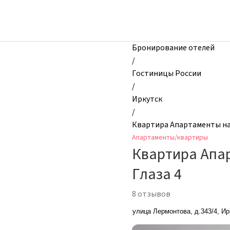
zhilibyli
-
Апартаменты
и
Бронирование отелей
квартиры,
/
Квартира
Гостиницы России
Апартаменты
/
на
Иркутск
Лермонтова
/
на
Квартира Апартаменты на
Микрохирургии
Апартаменты/квартиры
Глаза
Квартира Апа
4,
Иркутск,
Глаза 4
Россия
8 отзывов
улица Лермонтова, д.343/4, Ир