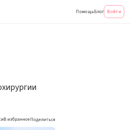
Помощь
Блог
Войти
охирургии
си
В избранное
Поделиться