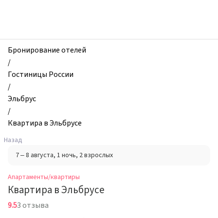
zhilibyli
-
Апартаменты
и
квартиры,
Бронирование отелей
Квартира
/
в
Гостиницы России
Эльбрусе,
/
Эльбрус,
Эльбрус
Россия
/
Квартира в Эльбрусе
Назад
7 – 8 августа
, 1 ночь
, 2 взрослых
Апартаменты/квартиры
Квартира в Эльбрусе
9.5
3 отзыва