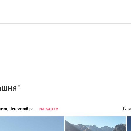
ашня"
на карте
Так
ка, Чегемский район, с. Эльтюбю, ул. Суусузла, д. 1