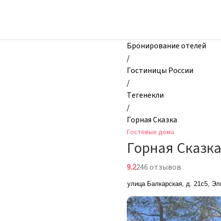
zhilibyli
-
Гостевые
дома,
Бронирование отелей
Горная
/
Сказка,
Гостиницы России
Тегенекли,
/
Россия
Тегенекли
/
Горная Сказка
Гостевые дома
Горная Сказк
9.2
246 отзывов
улица Балкарская, д. 21с5, Э