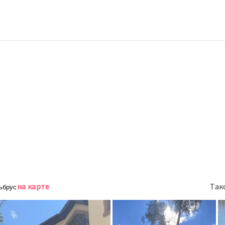
а
на карте
Так
льбрус