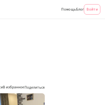
Помощь
Блог
Войти
си
В избранное
Поделиться