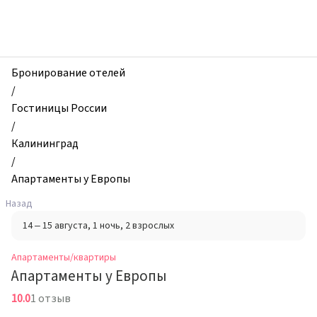
zhilibyli
-
Апартаменты
и
квартиры,
Бронирование отелей
Апартаменты
/
у
Гостиницы России
Европы,
/
Калининград,
Калининград
Россия
/
Апартаменты у Европы
Назад
14 – 15 августа
, 1 ночь
, 2 взрослых
Апартаменты/квартиры
Апартаменты у Европы
10.0
1 отзыв