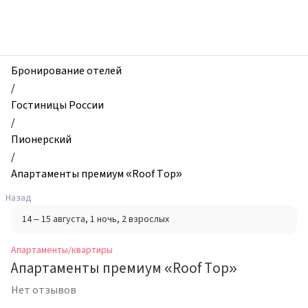
zhilibyli
-
Апартаменты
и
квартиры,
Бронирование отелей
Апартаменты
/
премиум
Гостиницы России
«Roof
/
Top»,
Пионерский
Пионерский,
/
Россия
Апартаменты премиум «Roof Top»
Назад
14 – 15 августа
, 1 ночь
, 2 взрослых
Апартаменты/квартиры
Апартаменты премиум «Roof Top»
Нет отзывов