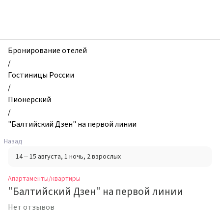
zhilibyli
-
Апартаменты
и
квартиры,
Бронирование отелей
"Балтийский
/
Дзен"
Гостиницы России
на
/
первой
Пионерский
линии,
/
Пионерский,
"Балтийский Дзен" на первой линии
Россия
Назад
14 – 15 августа
, 1 ночь
, 2 взрослых
Апартаменты/квартиры
"Балтийский Дзен" на первой линии
Нет отзывов